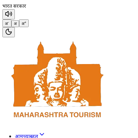
भारत सरकार
-
+
अ
अ
अ
आमच्याबद्दल