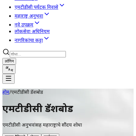
एमटीडीसी पर्यटक निवासे
महाराष्ट्र अनुभवा
नवे उपक्रम
लोकसेवा अधिनियम
नागरिकांचा कट्टा
लॉगिन
म
होम
/
एमटीडीसी डॅशबोर्ड
एमटीडीसी डॅशबोर्ड
एमटीडीसी अनुभवांसह महाराष्ट्राचे सौंदर्य शोधा