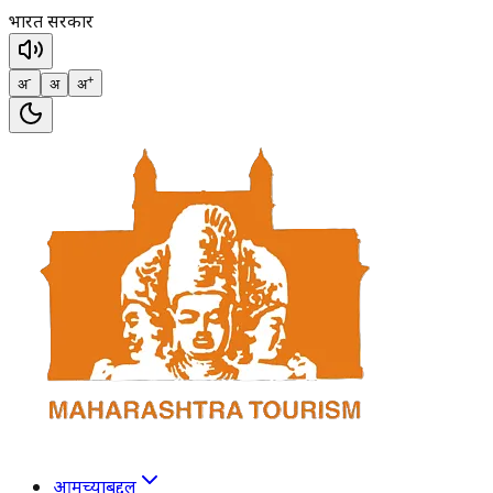
भारत सरकार
-
+
अ
अ
अ
आमच्याबद्दल