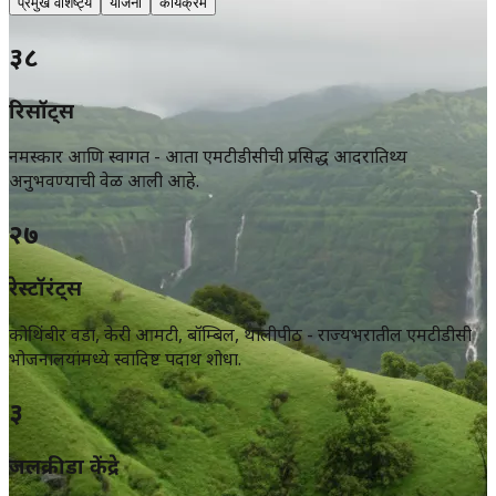
प्रमुख वैशिष्ट्ये
योजना
कार्यक्रम
३८
रिसॉर्ट्स
नमस्कार आणि स्वागत - आता एमटीडीसीची प्रसिद्ध आदरातिथ्य
अनुभवण्याची वेळ आली आहे.
२७
रेस्टॉरंट्स
कोथिंबीर वडा, केरी आमटी, बॉम्बिल, थालीपीठ - राज्यभरातील एमटीडीसी
भोजनालयांमध्ये स्वादिष्ट पदार्थ शोधा.
३
जलक्रीडा केंद्रे